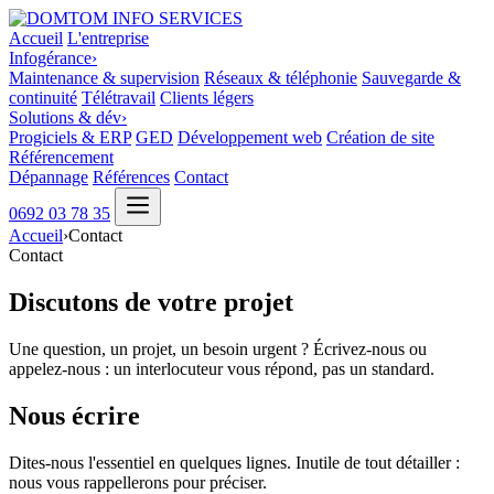
Accueil
L'entreprise
Infogérance
›
Maintenance & supervision
Réseaux & téléphonie
Sauvegarde &
continuité
Télétravail
Clients légers
Solutions & dév
›
Progiciels & ERP
GED
Développement web
Création de site
Référencement
Dépannage
Références
Contact
0692 03 78 35
Accueil
›
Contact
Contact
Discutons de votre projet
Une question, un projet, un besoin urgent ? Écrivez-nous ou
appelez-nous : un interlocuteur vous répond, pas un standard.
Nous écrire
Dites-nous l'essentiel en quelques lignes. Inutile de tout détailler :
nous vous rappellerons pour préciser.